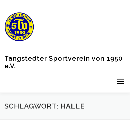
Zum
Inhalt
springen
Tangstedter Sportverein von 1950
e.V.
Menü
VEREIN
AKTUELLES
PARTNER
SCHLAGWORT:
HALLE
SHOP (EXTERNER LINK)