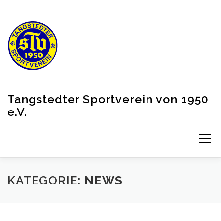
Zum
Inhalt
springen
Tangstedter Sportverein von 1950
e.V.
Menü
VEREIN
AKTUELLES
PARTNER
KATEGORIE:
NEWS
SHOP (EXTERNER LINK)