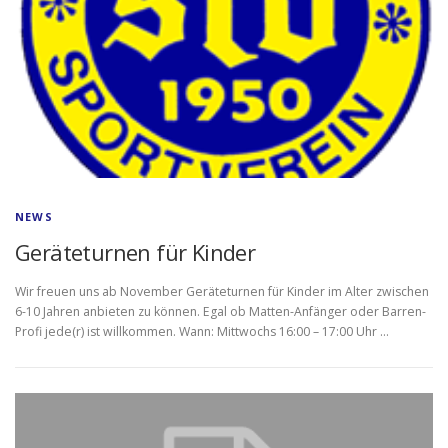
NEWS
Geräteturnen für Kinder
Wir freuen uns ab November Geräteturnen für Kinder im Alter zwischen
6-10 Jahren anbieten zu können. Egal ob Matten-Anfänger oder Barren-
Profi jede(r) ist willkommen. Wann: Mittwochs 16:00 – 17:00 Uhr …