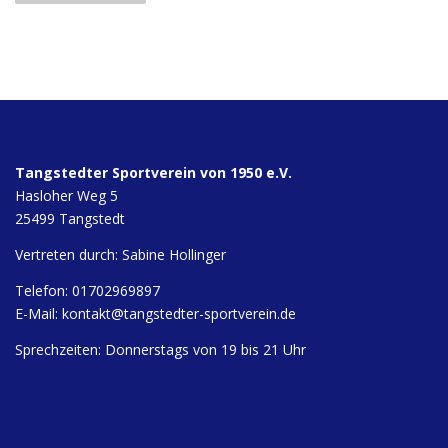
i
t
r
a
g
s
n
Tangstedter Sportverein von 1950 e.V.
a
Hasloher Weg 5
v
25499 Tangstedt
i
Vertreten durch: Sabine Hollinger
g
Telefon: 01702969897
a
E-Mail:
kontakt@tangstedter-sportverein.de
t
i
Sprechzeiten: Donnerstags von 19 bis 21 Uhr
o
n