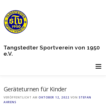
Zum
Inhalt
springen
Tangstedter Sportverein von 1950
e.V.
Menü
VEREIN
AKTUELLES
PARTNER
Geräteturnen für Kinder
VERÖFFENTLICHT AM
OKTOBER 12, 2022
VON
STEFAN
SHOP (EXTERNER LINK)
AHRENS